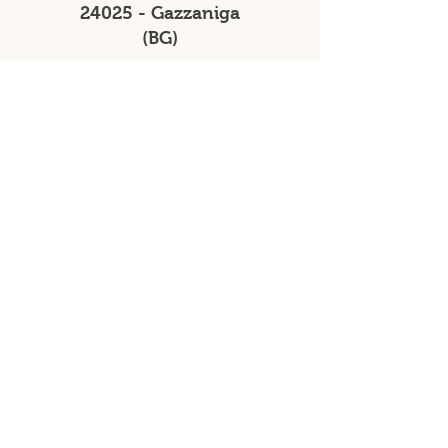
24025 - Gazzaniga
(BG)
Magazzino
Via Terruzzi 15,
24025 - Gazzaniga
(BG)
Orari di apertura
dal Lunedì al Sabato
08:00 - 12:00
15:00 - 19:00
Tel.
035 711274
Cell.
331 2385445