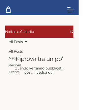
Notizie e Curiosità
All Posts
All Posts
Riprova tra un po'
News
Recipes
Quando verranno pubblicati i
Events
post, li vedrai qui.